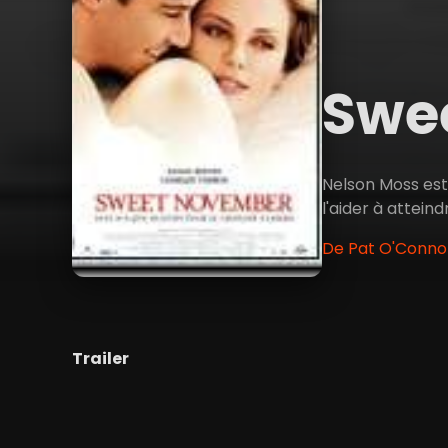
Swe
Nelson Moss est 
l'aider à atteind
De Pat O'Connor
Trailer