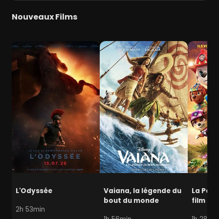
Nouveaux Films
L'Odyssée
Vaiana, la légende du
La Pat' 
bout du monde
film mi
2h 53min