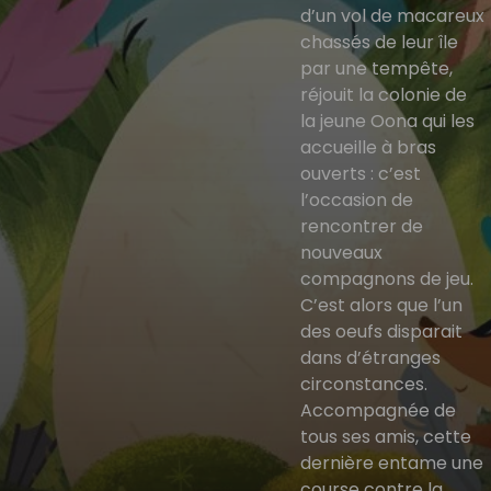
d’un vol de macareux
chassés de leur île
par une tempête,
réjouit la colonie de
la jeune Oona qui les
accueille à bras
ouverts : c’est
l’occasion de
rencontrer de
nouveaux
compagnons de jeu.
C’est alors que l’un
des oeufs disparait
dans d’étranges
circonstances.
Accompagnée de
tous ses amis, cette
dernière entame une
course contre la