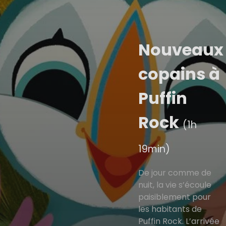
Nouveaux
copains à
Puffin
Rock
(1h
19min)
De jour comme de
nuit, la vie s’écoule
paisiblement pour
les habitants de
Puffin Rock. L’arrivée